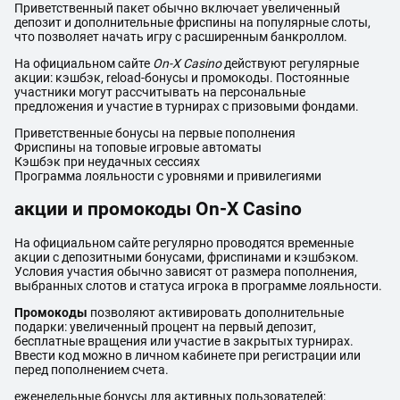
Приветственный пакет обычно включает увеличенный
депозит и дополнительные фриспины на популярные слоты,
что позволяет начать игру с расширенным банкроллом.
На официальном сайте
On-X Casino
действуют регулярные
акции: кэшбэк, reload-бонусы и промокоды. Постоянные
участники могут рассчитывать на персональные
предложения и участие в турнирах с призовыми фондами.
Приветственные бонусы на первые пополнения
Фриспины на топовые игровые автоматы
Кэшбэк при неудачных сессиях
Программа лояльности с уровнями и привилегиями
акции и промокоды On-X Casino
На официальном сайте регулярно проводятся временные
акции с депозитными бонусами, фриспинами и кэшбэком.
Условия участия обычно зависят от размера пополнения,
выбранных слотов и статуса игрока в программе лояльности.
Промокоды
позволяют активировать дополнительные
подарки: увеличенный процент на первый депозит,
бесплатные вращения или участие в закрытых турнирах.
Ввести код можно в личном кабинете при регистрации или
перед пополнением счета.
еженедельные бонусы для активных пользователей;