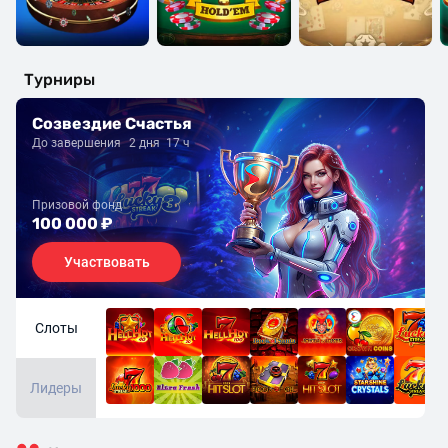
Турниры
Созвездие Счастья
До завершения
2 дня 17 ч
Призовой фонд
100 000
₽
Участвовать
Слоты
Лидеры