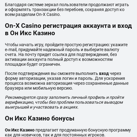
Благодаря системе зеркал пользователи продолжают играть
и оформлять транзакции без перебоев, сохраняя доступ ко
всем разделам On-X Casino.
On-X Casino регистрация аккаунта и вход
в Он Икс Казино
Чтобы начать игру, пройдите простую регистрацию: укажите
e‑mail, придумайте надежный пароль и выберите валюту
счета. На почту придет ссылка для подтверждения, без
активации аккаунта полный доступ к возможностям
площадки будет ограничен.
После подтверждения вы сможете выполнить
вход
через
форму авторизации, указав логин и пароль. Для ускорения
процесса возможна авторизация через сохраненные данные
браузера или мобильную версию.
Рекомендуется сразу заполнить личный профиль и пройти
верификацию, чтобы без проблем пользоваться выводом
выигрышей и участвовать в акциях.
Он Икс Казино бонусы
Он Икс Казино
предлагает продуманную бонусную программу
как для новичков, так и для постоянных игроков.