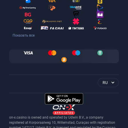
Борьба с отмыванием денег
Показать все
RU
on-x.casino is owned and operated by Udwin B.V., a company
registered at Korporaalweg 10, Willemstad, Curaçao with registration
number 147117. Udwin B.V. is licensed and regulated by the Curaçao