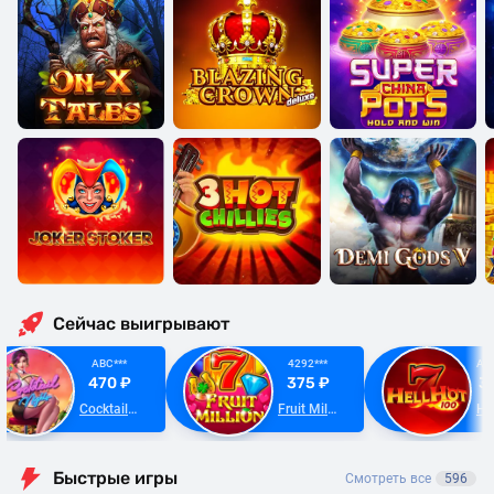
Сейчас выигрывают
ABC***
4292***
470
₽
375
₽
3
Cocktail Nights
Fruit Million
Быстрые игры
Cмотреть все
596