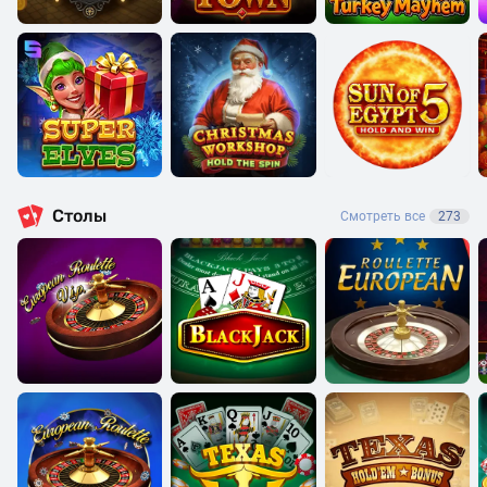
Столы
Смотреть все
273