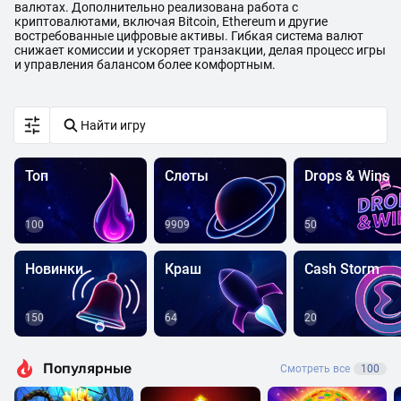
валютах. Дополнительно реализована работа с
криптовалютами, включая Bitcoin, Ethereum и другие
востребованные цифровые активы. Гибкая система валют
снижает комиссии и ускоряет транзакции, делая процесс игры
и управления балансом более комфортным.
Топ
Слоты
Drops & Wins
100
9909
50
Новинки
Краш
Cash Storm
150
64
20
Популярные
Смотреть все
100