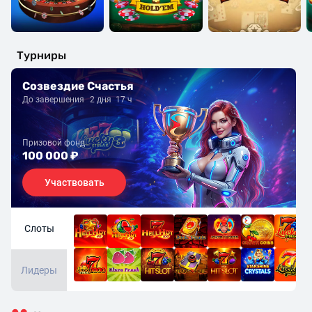
Турниры
Созвездие Счастья
До завершения
2 дня 17 ч
Призовой фонд
100 000
₽
Участвовать
Слоты
Лидеры