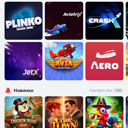
Новинки
Смотреть все
150