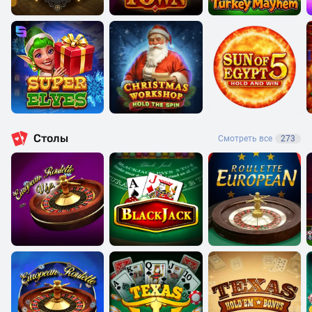
Столы
Смотреть все
273