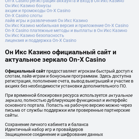
On-X Casino регистрация аккаунта и вход в Он Икс Казино
Он Икс Казино бонусы
акции и промокоды On-X Casino
On-X Casino слоты
лайв игры и развлечения Он Икс Казино
Он Икс Казино мобильная версия и приложение On-X Casino
On-X Casino платежные методы и выплаты в Он Икс Казино
Он Икс Казино безопасность
лицензия и поддержка On-X Casino
Он Икс Казино официальный сайт и
актуальное зеркало On-X Casino
Официальный сайт
предоставляет игрокам быстрый доступ к
слотам, лайв-играм и бонусным программам. Здесь доступна
регистрация, пополнение счета, вывод выигрышей и участие в
акциях без необходимости установки дополнительного ПО.
При временной блокировке ресурса используется
актуальное
зеркало
, полностью дублирующее функционал и интерфейс
основного портала. Попасть на рабочую версию можно через
письма от службы поддержки или проверенные партнерские
сайты.
Сохранение личного кабинета и баланса
Идентичный набор игр и провайдеров
Защищенное соединение и шифрование данных