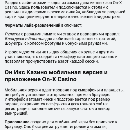
Раздел с лайв-играми — одна из самых динамичных зон On-X
Casino. Здесь пользователи подключаются к столам с
реальными дилерами в режиме онлайн, наблюдая за раздачей
карт и вращением рулетки через качественный видеострим.
Форматы лайв-развлечений
включают:
Рулетка
с разными лимитами ставок и вариациями правил;
Блэкджек и баккара
для любителей карточных стратегий;
Шоу-игры с колесом фортуны и бонусными раундами.
Игрокам доступны чаты для общения с крупье и другими
участниками, что создаёт атмосферу настоящего казино и
позволяет прочувствовать азарт каждой сессии.
Он Икс Казино мобильная версия и
приложение On-X Casino
Мобильная версия адаптирована под смартфоны и планшеты,
не требует установки и открывается прямо в браузере.
Интерфейс автоматически подстраивается под размер
экрана, сохраняются все функции десктопного сайта:
регистрация, пополнение счета, запуск слотов и вывод
выигрышей.
Приложение
создано для стабильной игры без привязки к
браузеру. Оно быстрее загружает игровые автоматы,