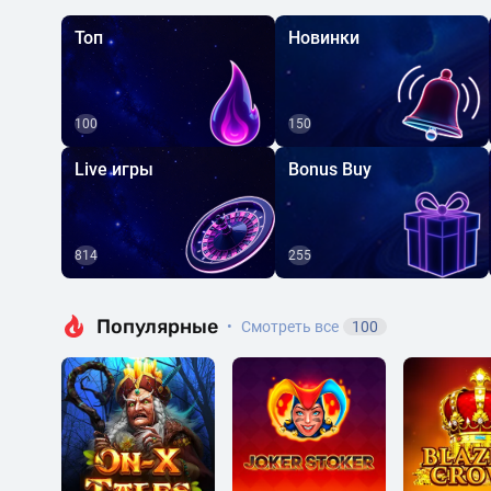
Топ
Новинки
100
150
Live игры
Bonus Buy
814
255
Популярные
•
Смотреть все
100