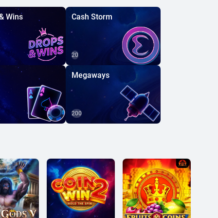
& Wins
Cash Storm
20
ы
Megaways
200