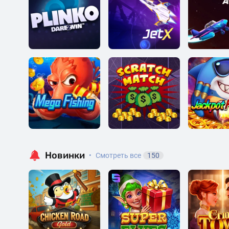
Новинки
•
Смотреть все
150