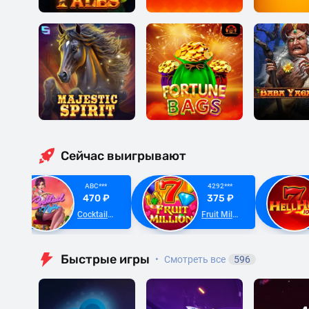
Сейчас выигрывают
ABC***
4292***
470
₽
375
₽
Cocktail Nights
Fruit Million
Быстрые игры
•
Cмотреть все
596