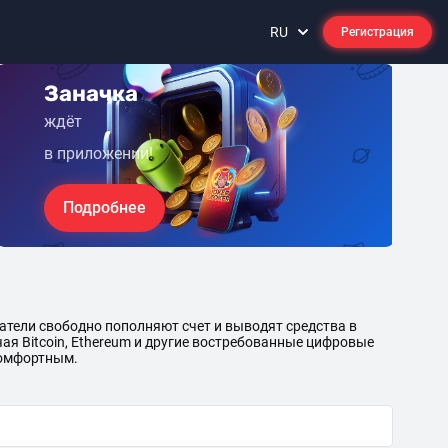
RU
Регистрация
Заначка
ждёт
в приложении!
Подробнее
атели свободно пополняют счет и выводят средства в
ая Bitcoin, Ethereum и другие востребованные цифровые
комфортным.