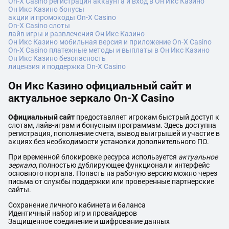
On-X Casino регистрация аккаунта и вход в Он Икс Казино
Он Икс Казино бонусы
акции и промокоды On-X Casino
On-X Casino слоты
лайв игры и развлечения Он Икс Казино
Он Икс Казино мобильная версия и приложение On-X Casino
On-X Casino платежные методы и выплаты в Он Икс Казино
Он Икс Казино безопасность
лицензия и поддержка On-X Casino
Он Икс Казино официальный сайт и
актуальное зеркало On-X Casino
Официальный сайт
предоставляет игрокам быстрый доступ к
слотам, лайв-играм и бонусным программам. Здесь доступна
регистрация, пополнение счета, вывод выигрышей и участие в
акциях без необходимости установки дополнительного ПО.
При временной блокировке ресурса используется
актуальное
зеркало
, полностью дублирующее функционал и интерфейс
основного портала. Попасть на рабочую версию можно через
письма от службы поддержки или проверенные партнерские
сайты.
Сохранение личного кабинета и баланса
Идентичный набор игр и провайдеров
Защищенное соединение и шифрование данных